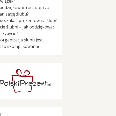
wiązek?
 podziękować rodzicom za
anizację ślubu?
ie szukać prezentów na ślub?
cie ślubni – jak podziękować
przybycie?
 organizacja ślubu jest
dzo skomplikowana?
I