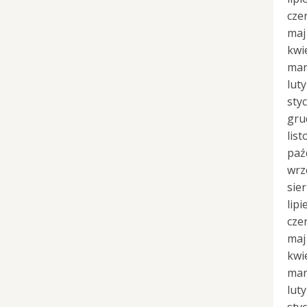
cze
maj
kwi
mar
lut
sty
gru
lis
paź
wrz
sie
lipi
cze
maj
kwi
mar
lut