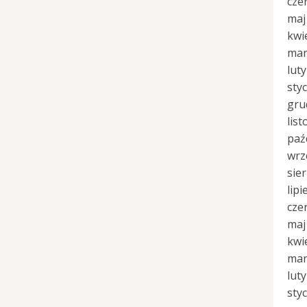
cze
maj
kwi
mar
lut
sty
gru
lis
paź
wrz
sie
lipi
cze
maj
kwi
mar
lut
sty