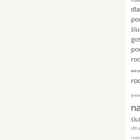
dl
po
śl
go
po
ro
wese
ro
preze
n
ślu
LED
rodzi