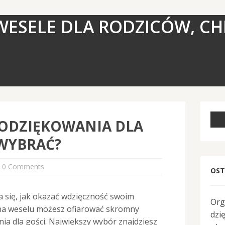
WESELE DLA RODZICÓW, CH
PODZIĘKOWANIA DLA
WYBRAĆ?
0 Comments
OST
się, jak okazać wdzięczność swoim
Org
 na weselu możesz ofiarować skromny
dzi
ia dla gości. Największy wybór znajdziesz