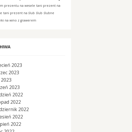
am prezentu na wesele
tani prezent na
le
tani prezent na ślub
ślub
ślubne
nki na wino z grawerem
HIWA
ecień 2023
zec 2023
y 2023
czeń 2023
dzień 2022
topad 2022
dziernik 2022
esień 2022
rpień 2022
ec 2022