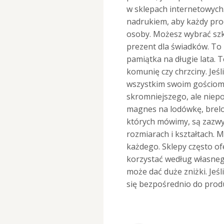
w sklepach internetowych
nadrukiem, aby każdy pr
osoby. Możesz wybrać szk
prezent dla świadków. To 
pamiątka na długie lata. 
komunię czy chrzciny. Jeś
wszystkim swoim gościom
skromniejszego, ale niep
magnes na lodówkę, brelok
których mówimy, są zazw
rozmiarach i kształtach.
każdego. Sklepy często o
korzystać według własne
może dać duże zniżki. Je
się bezpośrednio do prod