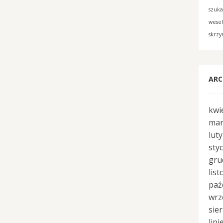
szuk
wese
skrzy
ARC
kwi
mar
lut
sty
gru
lis
paź
wrz
sie
lipi