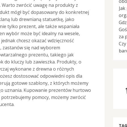
obo
. Warto zwrócić uwagę na produkty z
Jak
odukt mógł być dopasowany do konkretnej
org
laną lub drewnianą statuetkę, jako
Gdz
nie tylko prezent, ale także wspaniała
Goś
Ten wybór może być idealny na wesele,
za 
li jednak chcesz okazać wdzięczność
Czy
, zastanów się nad wyborem
bar
owtarzalnego prezentu, takiego jak
 do kluczy lub zawieszka. Produkty, o
yczaj wykonane z drewna o różnych
 Możesz dostosować odpowiedni opis dla
ferują gotowe szablony, z których możemy
go uznania. Kupowanie prezentów hurtowo
śli potrzebujemy pomocy, możemy zwrócić
ucenta.
TAG