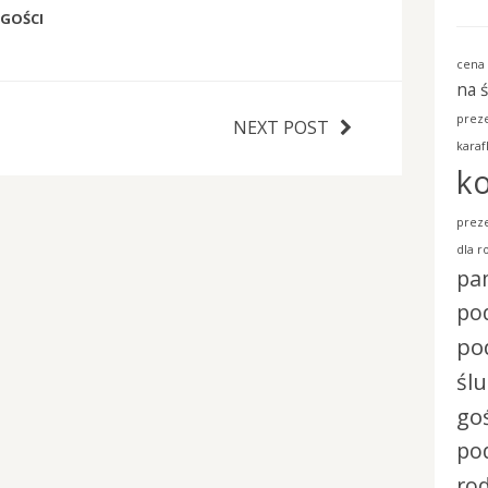
GOŚCI
cena 
na 
preze
NEXT POST
karaf
ko
preze
dla r
pa
pod
po
śl
go
po
ro