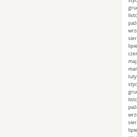
sty
gru
lis
paź
wrz
sie
lipi
cze
maj
mar
lut
sty
gru
lis
paź
wrz
sie
lipi