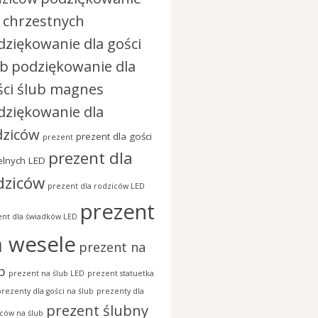
a chrzestnych
dziękowanie dla gości
ub
podziękowanie dla
ści ślub magnes
dziękowanie dla
dziców
prezent dla gości
prezent
prezent dla
lnych LED
dziców
prezent dla rodziców LED
prezent
nt dla świadków LED
a wesele
prezent na
b
prezent na ślub LED
prezent statuetka
prezenty dla gości na ślub
prezenty dla
prezent ślubny
ców na ślub