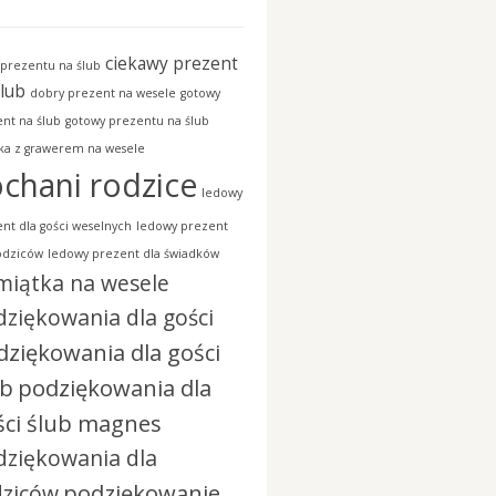
ciekawy prezent
prezentu na ślub
ślub
dobry prezent na wesele
gotowy
nt na ślub
gotowy prezentu na ślub
ka z grawerem na wesele
chani rodzice
ledowy
nt dla gości weselnych
ledowy prezent
odziców
ledowy prezent dla świadków
miątka na wesele
ziękowania dla gości
dziękowania dla gości
ub
podziękowania dla
ści ślub magnes
dziękowania dla
podziękowanie
dziców