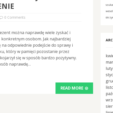
ENIE
szuk
wese
0 Comments
skrzy
ezent można naprawdę wiele zyskać i
 konkretnym osobom. Jak najbardziej
ARC
 na odpowiednie podejście do sprawy i
u, który w pamięci pozostanie przez
kwi
e kojarzył się w sposób bardzo pozytywny.
mar
posób naprawdę…
lut
sty
gru
lis
READ MORE
paź
wrz
sie
lipi