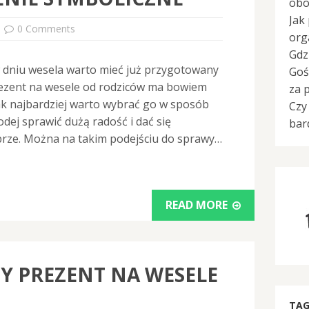
obo
Jak
0 Comments
org
Gdz
 w dniu wesela warto mieć już przygotowany
Goś
ezent na wesele od rodziców ma bowiem
za 
ak najbardziej warto wybrać go w sposób
Czy
dej sprawić dużą radość i dać się
bar
rze. Można na takim podejściu do sprawy…
READ MORE
 PREZENT NA WESELE
TAG