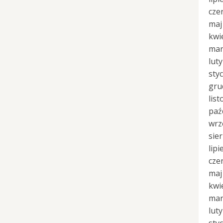
cze
maj
kwi
mar
lut
sty
gru
lis
paź
wrz
sie
lipi
cze
maj
kwi
mar
lut