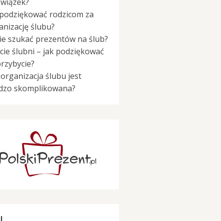
wiązek?
 podziękować rodzicom za
anizację ślubu?
ie szukać prezentów na ślub?
cie ślubni – jak podziękować
przybycie?
 organizacja ślubu jest
dzo skomplikowana?
I