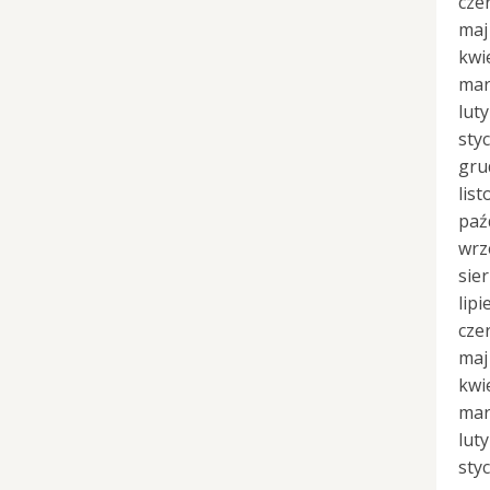
cze
maj
kwi
mar
lut
sty
gru
lis
paź
wrz
sie
lipi
cze
maj
kwi
mar
lut
sty