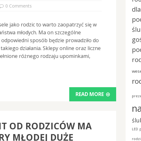
0 Comments
dl
po
sele jako rodzic to warto zaopatrzyć się w
śl
aństwa młodych. Ma on szczególne
go
w odpowiedni sposób będzie prowadziło do
 takiego działania. Sklepy online oraz liczne
po
pełnione różnego rodzaju upominkami,
ro
wese
ro
READ MORE
preze
n
ślu
NT OD RODZICÓW MA
LED
RY MŁODEJ DUŻE
rodzi