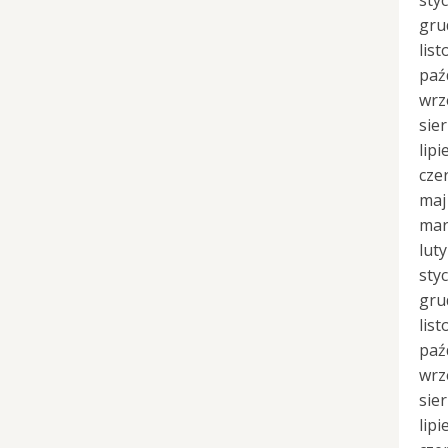
sty
gru
lis
paź
wrz
sie
lipi
cze
maj
mar
lut
sty
gru
lis
paź
wrz
sie
lipi