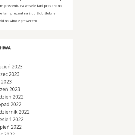
am prezentu na wesele
tani prezent na
le
tani prezent na ślub
ślub
ślubne
nki na wino z grawerem
HIWA
ecień 2023
zec 2023
y 2023
czeń 2023
dzień 2022
topad 2022
dziernik 2022
esień 2022
rpień 2022
ec 2022