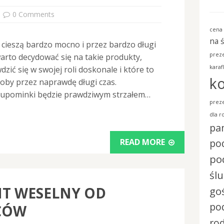
0 Comments
cena 
na 
cieszą bardzo mocno i przez bardzo długi
preze
arto decydować się na takie produkty,
karaf
zić się w swojej roli doskonale i które to
ko
soby przez naprawdę długi czas.
 upominki będzie prawdziwym strzałem…
preze
dla r
pa
READ MORE
pod
po
śl
NT WESELNY OD
go
po
CÓW
ro