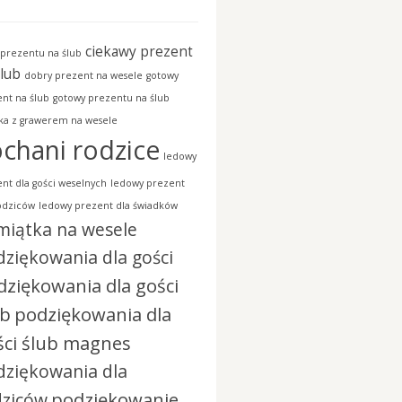
ciekawy prezent
prezentu na ślub
ślub
dobry prezent na wesele
gotowy
nt na ślub
gotowy prezentu na ślub
ka z grawerem na wesele
chani rodzice
ledowy
nt dla gości weselnych
ledowy prezent
odziców
ledowy prezent dla świadków
miątka na wesele
ziękowania dla gości
dziękowania dla gości
ub
podziękowania dla
ści ślub magnes
dziękowania dla
podziękowanie
dziców