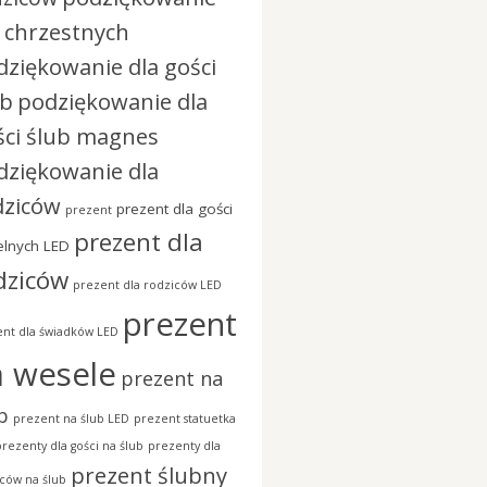
a chrzestnych
dziękowanie dla gości
ub
podziękowanie dla
ści ślub magnes
dziękowanie dla
dziców
prezent dla gości
prezent
prezent dla
lnych LED
dziców
prezent dla rodziców LED
prezent
nt dla świadków LED
a wesele
prezent na
b
prezent na ślub LED
prezent statuetka
prezenty dla gości na ślub
prezenty dla
prezent ślubny
ców na ślub