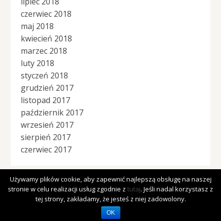
lipiec 2018
czerwiec 2018
maj 2018
kwiecień 2018
marzec 2018
luty 2018
styczeń 2018
grudzień 2017
listopad 2017
październik 2017
wrzesień 2017
sierpień 2017
czerwiec 2017
Używamy plików cookie, aby zapewnić najlepszą obsługę na naszej
stronie w celu realizacji usług zgodnie z
tutaj
. Jeśli nadal korzystasz z
Copyright © 2026 | MH Cicero
lite
by
MH Themes
tej strony, zakładamy, że jesteś z niej zadowolony.
OK