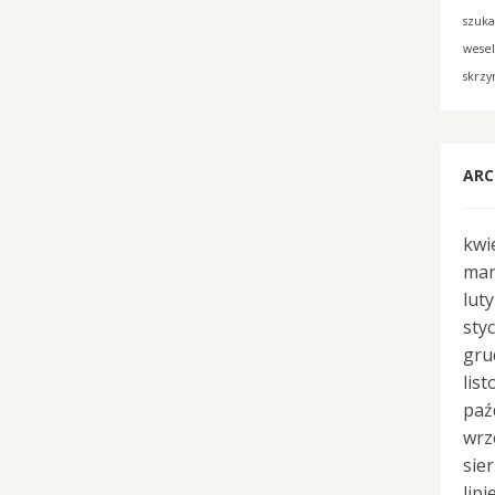
szuk
wese
skrzy
ARC
kwi
mar
lut
sty
gru
lis
paź
wrz
sie
lipi