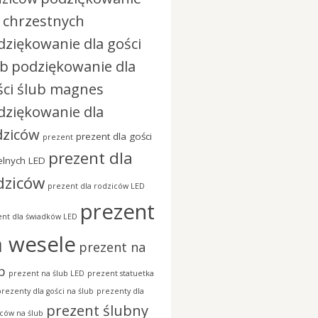
a chrzestnych
dziękowanie dla gości
ub
podziękowanie dla
ści ślub magnes
dziękowanie dla
dziców
prezent dla gości
prezent
prezent dla
lnych LED
dziców
prezent dla rodziców LED
prezent
nt dla świadków LED
a wesele
prezent na
b
prezent na ślub LED
prezent statuetka
prezenty dla gości na ślub
prezenty dla
prezent ślubny
ców na ślub