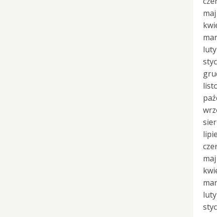
cze
maj
kwi
mar
lut
sty
gru
lis
paź
wrz
sie
lipi
cze
maj
kwi
mar
lut
sty