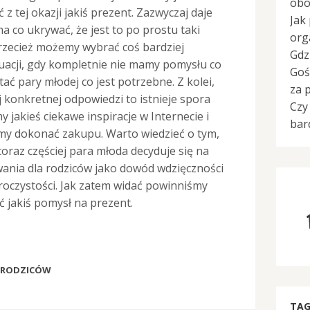
obo
z tej okazji jakiś prezent. Zazwyczaj daje
Jak
ma co ukrywać, że jest to po prostu taki
org
przecież możemy wybrać coś bardziej
Gdz
uacji, gdy kompletnie nie mamy pomysłu co
Goś
ać pary młodej co jest potrzebne. Z kolei,
za 
j konkretnej odpowiedzi to istnieje spora
Czy
y jakieś ciekawe inspiracje w Internecie i
bar
y dokonać zakupu. Warto wiedzieć o tym,
coraz częściej para młoda decyduje się na
wania dla rodziców jako dowód wdzięczności
roczystości. Jak zatem widać powinniśmy
ć jakiś pomysł na prezent.
 RODZICÓW
TAG