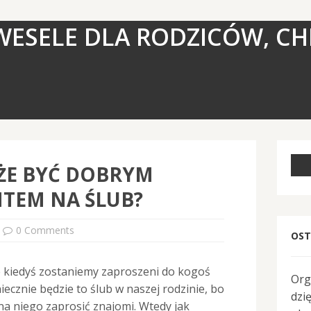
WESELE DLA RODZICÓW, CH
ŻE BYĆ DOBRYM
TEM NA ŚLUB?
0 Comments
OST
że kiedyś zostaniemy zaproszeni do kogoś
Org
iecznie będzie to ślub w naszej rodzinie, bo
dzi
a niego zaprosić znajomi. Wtedy jak