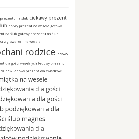
ciekawy prezent
prezentu na ślub
ślub
dobry prezent na wesele
gotowy
nt na ślub
gotowy prezentu na ślub
ka z grawerem na wesele
chani rodzice
ledowy
nt dla gości weselnych
ledowy prezent
odziców
ledowy prezent dla świadków
miątka na wesele
ziękowania dla gości
dziękowania dla gości
ub
podziękowania dla
ści ślub magnes
dziękowania dla
podziękowanie
dziców