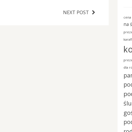
NEXT POST
cena 
na 
preze
karaf
ko
preze
dla r
pa
pod
po
śl
go
po
ro