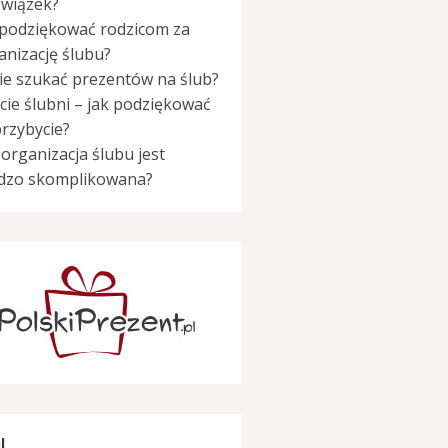
wiązek?
 podziękować rodzicom za
anizację ślubu?
ie szukać prezentów na ślub?
cie ślubni – jak podziękować
przybycie?
 organizacja ślubu jest
dzo skomplikowana?
I