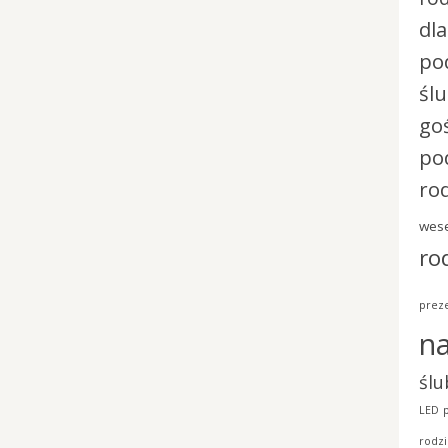
dl
po
śl
go
po
ro
wese
ro
preze
n
ślu
LED
rodzi