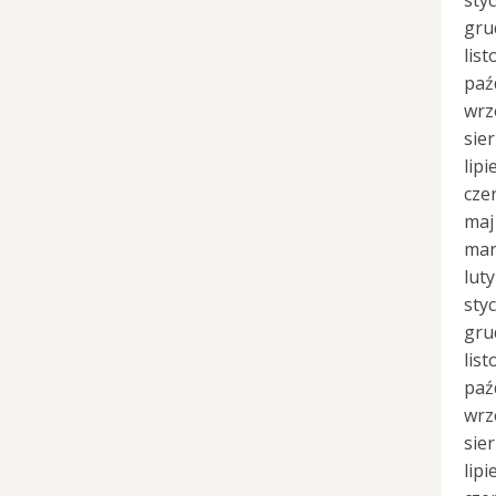
sty
gru
lis
paź
wrz
sie
lipi
cze
maj
mar
lut
sty
gru
lis
paź
wrz
sie
lipi