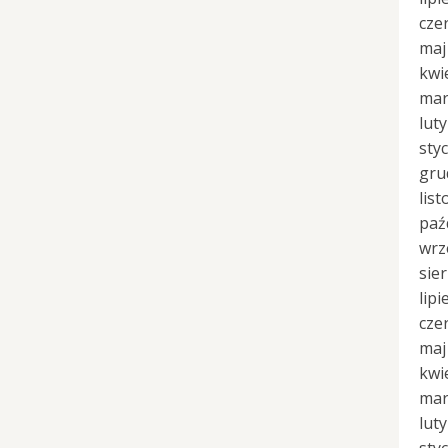
cze
maj
kwi
mar
lut
sty
gru
lis
paź
wrz
sie
lipi
cze
maj
kwi
mar
lut