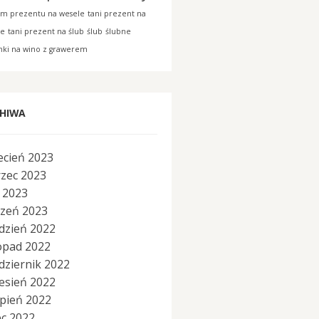
am prezentu na wesele
tani prezent na
le
tani prezent na ślub
ślub
ślubne
nki na wino z grawerem
HIWA
ecień 2023
zec 2023
y 2023
czeń 2023
dzień 2022
topad 2022
dziernik 2022
esień 2022
rpień 2022
ec 2022